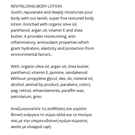
REVITALIZING BODY LOTION
Sooth, rejuvenate and deeply moisturize your 
body with our lavish, super fine textured body 
lotion. Enriched with organic olive oil, 
panthenol, argan oil, vitamin E and shea 
butter, it provides moisturizing, anti-
inflammatory, antioxidant properties which 
grant hydration, elasticity and protection from 
environmental factors.
With: organic olive oil, argan oil, shea butter, 
panthenol, vitamin E, jasmine, sandalwood
Without: propylene glycol, sles, sls, mineral oil, 
alcohol, animal by-product, parabens, colors, 
peg, retinol, ethanolamines, paraffin wax, 
petrolatum, gmo.
Αναζωογονείστε τις αισθήσεις και γεμίστε 
θετική ενέργεια το σώμα αλλά και το πνεύμα 
σας με την υπερενυδατική κρέμα σώματος 
aeolis με ελαφριά υφή.