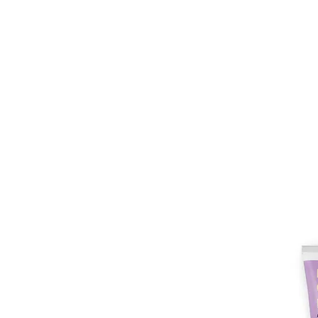
HOME
FMN A