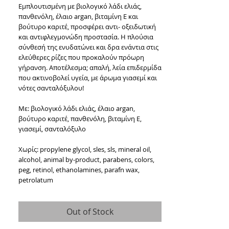
Εμπλουτισμένη με βιολογικό λάδι ελιάς, 
πανθενόλη, έλαιο argan, βιταμίνη Ε και 
βούτυρο καριτέ, προσφέρει αντι- οξειδωτική 
και αντιφλεγμονώδη προστασία. Η πλούσια 
σύνθεσή της ενυδατώνει και δρα ενάντια στις 
ελεύθερες ρίζες που προκαλούν πρόωρη 
γήρανση. Αποτέλεσμα; απαλή, λεία επιδερμίδα 
που ακτινοβολεί υγεία, με άρωμα γιασεμί και 
νότες σανταλόξυλου!
Με: βιολογικό λάδι ελιάς, έλαιο argan, 
βούτυρο καριτέ, πανθενόλη, βιταμίνη Ε, 
γιασεμί, σανταλόξυλο
Xωρίς: propylene glycol, sles, sls, mineral oil, 
alcohol, animal by-product, parabens, colors, 
peg, retinol, ethanolamines, parafn wax, 
petrolatum
Out of Stock