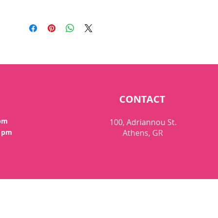
CONTACT
 pm
100, Adriannou St.
0 pm
Athens, GR