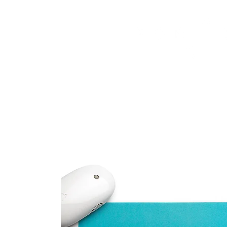
HOME
FMN ATH
DESIGN