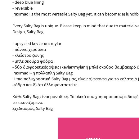
- deep blue lining
- reversible
Paximadi is the most versatile Salty Bag yet. It can become: a) lunch
Every Salty Bag is unique. Please keep in mind that due to material 
Design, Salty Bag
- upcycled kevlar και mylar
- πάνινα χερούλια
- κλείστρο ζώνης
- μπλε σκούρα φόδρα
- δύο διαφορετικές όψεις (kevlar/mylar ή μπλέ σκούρο βαμβακερό
Paximadi - η πολλαπλή Salty Bag
Η πιο πολυχρηστική Salty Bag μας, είναι: α) τσάντα για το κολατσιό 
φόδρα και δ) ότι άλλο φανταστείτε
Κάθε Salty Bag είναι μοναδική. Τα υλικά που χρησιμοποιούμε διαφέ
το εικονιζόμενο.
Σχεδιασμός, Salty Bag