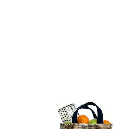
HOME
FMN ATH
DESIGN