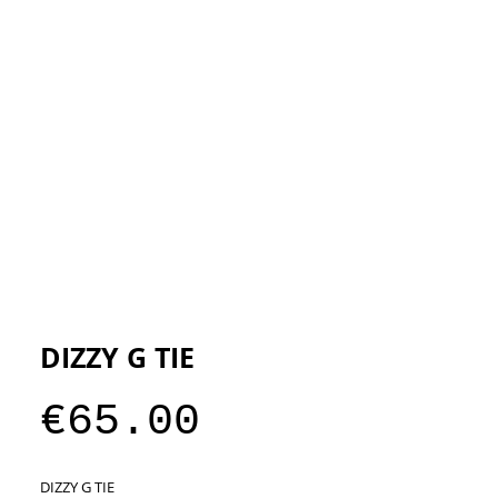
ESIGNERS
THE STORE
DIZZY G TIE
Price
€65.00
DIZZY G TIE