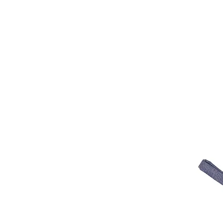
HOME
FMN A