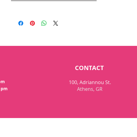
CONTACT
 pm
100, Adriannou St.
0 pm
Athens, GR